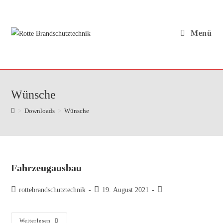
Zum
Inhalt
springen
Menü
Wünsche
>
Downloads
>
Wünsche
Fahrzeugausbau
Beitrags-
Beitrag
Beitrags-
rottebrandschutztechnik
19. August 2021
Autor:
veröffentlicht:
Kategorie:
Fahrzeugausbau
Weiterlesen